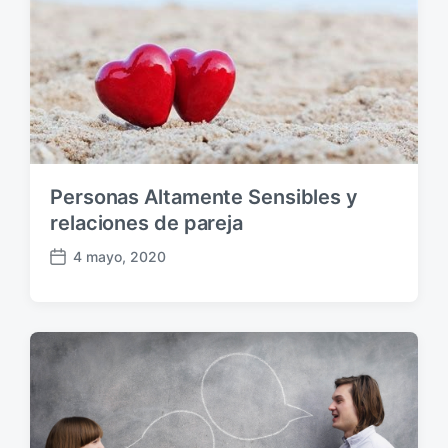
l
i
c
a
c
i
ó
n
Personas Altamente Sensibles y
relaciones de pareja
4 mayo, 2020
F
e
c
h
a
p
u
b
l